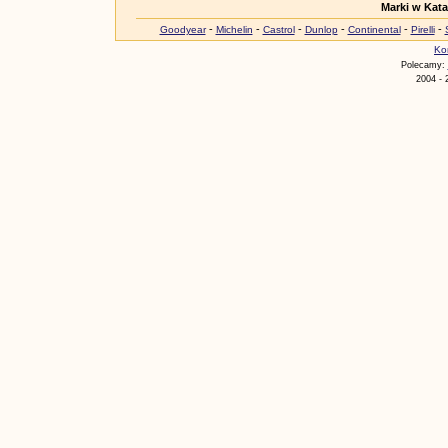
Marki w Kat
-
-
-
-
-
-
Goodyear
Michelin
Castrol
Dunlop
Continental
Pirelli
Ko
Polecamy:
2004 - 