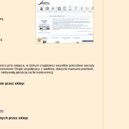
ową
ką
ro.pl to miejsce, w którym znajdziesz wszelkie potrzebne sprzęty
gastronomii. Dzięki współpracy z wielkimi, dobrymi markami premium,
niebywałą jakością na tle konkurencji.
ne przez sklep:
zne
nych przez sklep: