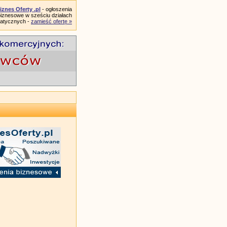
iznes Oferty .pl
- ogłoszenia
biznesowe w sześciu działach
atycznych -
zamieść ofertę »