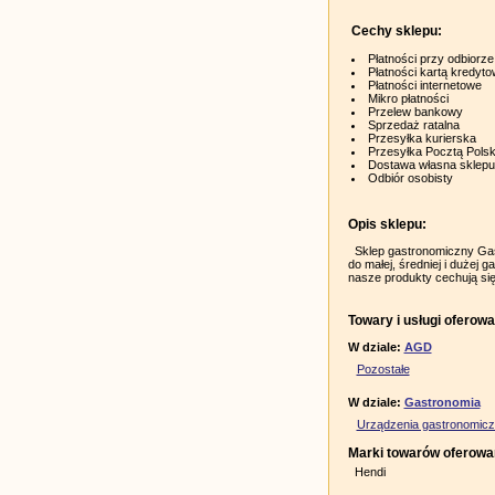
Cechy sklepu:
Płatności przy odbiorze
Płatności kartą kredyt
Płatności internetowe
Mikro płatności
Przelew bankowy
Sprzedaż ratalna
Przesyłka kurierska
Przesyłka Pocztą Pols
Dostawa własna sklepu
Odbiór osobisty
Opis sklepu:
Sklep gastronomiczny Gastr
do małej, średniej i dużej 
nasze produkty cechują się 
Towary i usługi oferowa
W dziale:
AGD
Pozostałe
W dziale:
Gastronomia
Urządzenia gastronomic
Marki towarów oferowa
Hendi