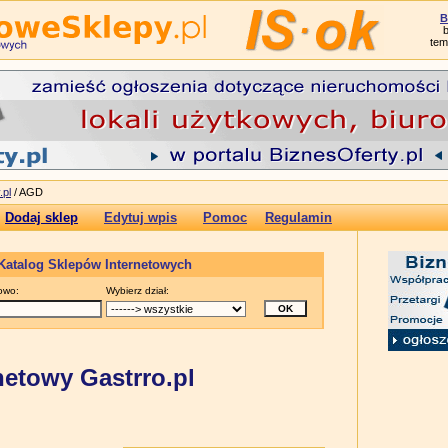
B
tem
.pl
/ AGD
Dodaj sklep
Edytuj wpis
Pomoc
Regulamin
Katalog Sklepów Internetowych
owo:
Wybierz dział:
netowy Gastrro.pl