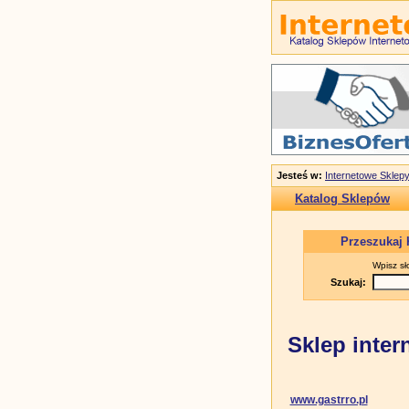
Jesteś w:
Internetowe Sklepy
Katalog Sklepów
Przeszukaj 
Wpisz sł
Szukaj:
Sklep inter
www.gastrro.pl