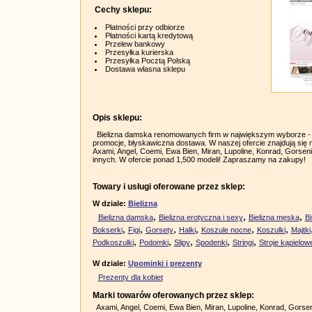
Cechy sklepu:
Płatności przy odbiorze
Płatności kartą kredytową
Przelew bankowy
Przesyłka kurierska
Przesyłka Pocztą Polską
Dostawa własna sklepu
Opis sklepu:
Bielizna damska renomowanych firm w największym wyborze - n
promocje, błyskawiczna dostawa. W naszej ofercie znajdują się m.
Axami, Angel, Coemi, Ewa Bien, Miran, Lupoline, Konrad, Gorsenia,
innych. W ofercie ponad 1,500 modeli! Zapraszamy na zakupy!
Towary i usługi oferowane przez sklep:
W dziale:
Bielizna
,
,
,
Bielizna damska
Bielizna erotyczna i sexy
Bielizna męska
B
,
,
,
,
,
,
Bokserki
Figi
Gorsety
Halki
Koszule nocne
Koszulki
Majtki
,
,
,
,
,
Podkoszulki
Podomki
Slipy
Spodenki
Stringi
Stroje kąpielow
W dziale:
Upominki i prezenty
Prezenty dla kobiet
Marki towarów oferowanych przez sklep:
Axami, Angel, Coemi, Ewa Bien, Miran, Lupoline, Konrad, Gorseni