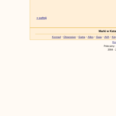
< cofnij
Marki w Kat
-
-
-
-
-
-
Konrad
Obsessive
Gatta
Alles
Gaia
AVA
Kin
Ko
Polecamy:
2004 - 