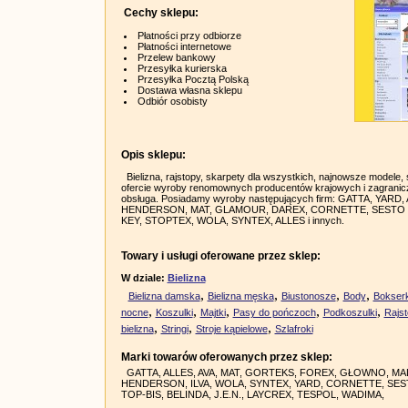
Cechy sklepu:
Płatności przy odbiorze
Płatności internetowe
Przelew bankowy
Przesyłka kurierska
Przesyłka Pocztą Polską
Dostawa własna sklepu
Odbiór osobisty
Opis sklepu:
Bielizna, rajstopy, skarpety dla wszystkich, najnowsze modele,
ofercie wyroby renomownych producentów krajowych i zagranic
obsługa. Posiadamy wyroby następujących firm: GATTA, YARD, 
HENDERSON, MAT, GLAMOUR, DAREX, CORNETTE, SESTO
KEY, STOPTEX, WOLA, SYNTEX, ALLES i innych.
Towary i usługi oferowane przez sklep:
W dziale:
Bielizna
,
,
,
,
Bielizna damska
Bielizna męska
Biustonosze
Body
Bokserk
,
,
,
,
,
nocne
Koszulki
Majtki
Pasy do pończoch
Podkoszulki
Rajs
,
,
,
bielizna
Stringi
Stroje kąpielowe
Szlafroki
Marki towarów oferowanych przez sklep:
GATTA, ALLES, AVA, MAT, GORTEKS, FOREX, GŁOWNO, MAL
HENDERSON, ILVA, WOLA, SYNTEX, YARD, CORNETTE, SES
TOP-BIS, BELINDA, J.E.N., LAYCREX, TESPOL, WADIMA,