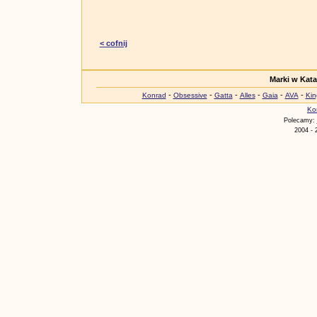
< cofnij
Marki w Kat
-
-
-
-
-
-
Konrad
Obsessive
Gatta
Alles
Gaia
AVA
Kin
Ko
Polecamy:
2004 - 