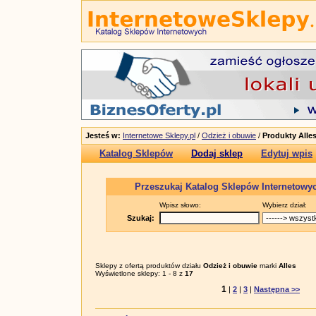
Jesteś w:
Internetowe Sklepy.pl
/
Odzież i obuwie
/
Produkty Alle
Katalog Sklepów
Dodaj sklep
Edytuj wpis
Przeszukaj Katalog Sklepów Internetowy
Wpisz słowo:
Wybierz dział:
Szukaj:
Sklepy z ofertą produktów działu
Odzież i obuwie
marki
Alles
Wyświetlone sklepy: 1 - 8 z
17
1
|
2
|
3
|
Następna >>