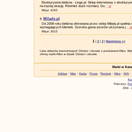
Ekskluzywna bielizna - Linge.pl. Sklep internetowy z ekskluzywną 
na każdą okazję. Również duże rozmiary. Du...
-»
Wizyt: 4183
Milady.pl
8.
Od 2008 roku bielizna oferowana przez sklep Milady.pl spełnia 
wymagających klientek. Szeroka gama wzorów utrzymana j...
-»
Wizyt: 3015
1
|
2
|
3
|
Następna >>
Lista sklepów internetowych Odzież i obuwie z produktami Alles. Wyb
ofertą marki Alles w dziale Odzież i obuwie.
Marki w Kat
-
-
-
-
-
-
-
Adidas
Nike
Gatta
Puma
Reebok
Alles
AVA
Ko
Por
Polecamy:
2004 - 