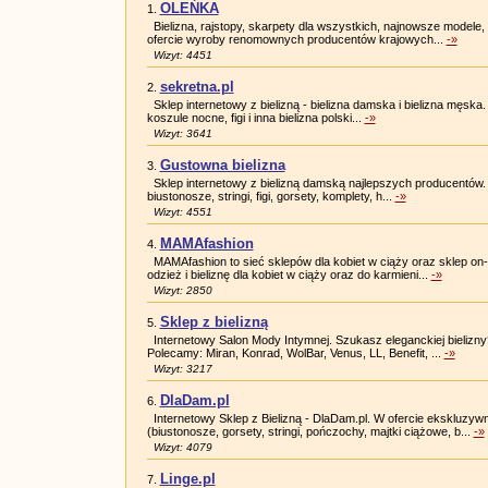
OLEŃKA
1.
Bielizna, rajstopy, skarpety dla wszystkich, najnowsze modele,
ofercie wyroby renomownych producentów krajowych...
-»
Wizyt: 4451
sekretna.pl
2.
Sklep internetowy z bielizną - bielizna damska i bielizna męska. S
koszule nocne, figi i inna bielizna polski...
-»
Wizyt: 3641
Gustowna bielizna
3.
Sklep internetowy z bielizną damską najlepszych producentów. W
biustonosze, stringi, figi, gorsety, komplety, h...
-»
Wizyt: 4551
MAMAfashion
4.
MAMAfashion to sieć sklepów dla kobiet w ciąży oraz sklep on-
odzież i bieliznę dla kobiet w ciąży oraz do karmieni...
-»
Wizyt: 2850
Sklep z bielizną
5.
Internetowy Salon Mody Intymnej. Szukasz eleganckiej bielizny?
Polecamy: Miran, Konrad, WolBar, Venus, LL, Benefit, ...
-»
Wizyt: 3217
DlaDam.pl
6.
Internetowy Sklep z Bielizną - DlaDam.pl. W ofercie ekskluzyw
(biustonosze, gorsety, stringi, pończochy, majtki ciążowe, b...
-»
Wizyt: 4079
Linge.pl
7.