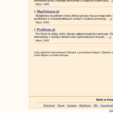
firmowane przez znanego perkusistę Grzegorza Krawczyka...
-
Wizyt: 2385
MaxVolume.pl
2.
Wyjątkowa na polskim rynku oferta sprzętu muzycznego tylko
produktów w rockandrollowych cenach i szalone promocje,...
-»
Wizyt: 2950
ProDrum.pl
3.
Pro Drum to sklep, który oferuje najlepszej jakości perkusje. 
internetowy z myślą o fanach oraz wykonawcach muzyki. ...
-»
Wizyt: 2381
Lista sklepów internetowych Muzyka z produktami Mapex. Wybierz skl
marki Mapex w dziale Muzyka.
Marki w Kat
-
-
-
-
-
Behringer
Shure
Yamaha
Washburn
JBL
Soundcraf
Ko