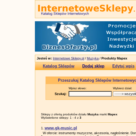
Jesteś w:
Internetowe Sklepy.pl
/
Muzyka
/
Produkty Mapex
Katalog Sklepów
Dodaj sklep
Edytuj wpis
Przeszukaj Katalog Sklepów Internetowy
Wpisz słowo:
Wybierz dział:
Szukaj:
Sklepy z ofertą produktów działu
Muzyka
marki
Mapex
Wyświetlone sklepy: 1 - 4 z
3
www.gk-music.pl
1.
W ofercie: instrumenty muzyczne, akcesoria, nagłośnienie. Do