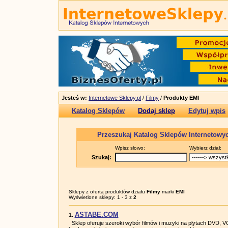
Jesteś w:
Internetowe Sklepy.pl
/
Filmy
/
Produkty EMI
Katalog Sklepów
Dodaj sklep
Edytuj wpis
Przeszukaj Katalog Sklepów Internetowy
Wpisz słowo:
Wybierz dział:
Szukaj:
Sklepy z ofertą produktów działu
Filmy
marki
EMI
Wyświetlone sklepy: 1 - 3 z
2
ASTABE.COM
1.
Sklep oferuje szeroki wybór filmów i muzyki na płytach DVD, V