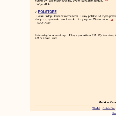
konkursy i akcje promocyjne, systematycznie auktua...
-»
Wizyt: 6294
POLSTORE
2.
Polski Sklep Online w niemczech - Filmy polskie, Muzyka polsk
slodycze, upominki oraz ksiazki. Duzy wybor. Warto zoba...
-»
Wizyt: 7209
Lista sklepów internetowych Filmy z produktami EMI. Wybierz sklep i 
EMI w dziale Filmy.
Marki w Kat
-
Wedel
Gutek Film
Ko