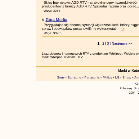
Sklep Internetowy AGD RTV - atrakcyjne ceny i szeroki wybó
producentów z branży AGD RTV. Sprzedaż ratalna oraz porad..
Wizyt: 3364
Giga Media
8.
Przyglądając się obecnej sytuacji większości ludzi którzy ciągl
spraw i obowiązków postanowiliśmy wykorzystać ...
-»
Wizyt: 3370
1
|
2
|
3
|
Następna >>
Lista sklepów internetowych RTV z produktami Whirlpool. Wybierz skl
marki Whirlpool w dziale RTV.
Marki w Kat
-
-
-
-
-
-
Sony
Samsung
Panasonic
Philips
LG
Sharp
Am
Ko
Por
Polecamy:
2004 - 