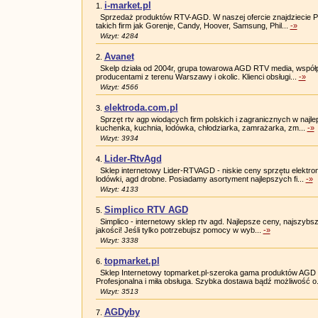
i-market.pl
1.
Sprzedaż produktów RTV-AGD. W naszej ofercie znajdziecie P
takich firm jak Gorenje, Candy, Hoover, Samsung, Phil...
-»
Wizyt: 4284
Avanet
2.
Skelp działa od 2004r, grupa towarowa AGD RTV media, współp
producentami z terenu Warszawy i okolic. Klienci obsługi...
-»
Wizyt: 4566
elektroda.com.pl
3.
Sprzęt rtv agp wiodących firm polskich i zagranicznych w najle
kuchenka, kuchnia, lodówka, chłodziarka, zamrażarka, zm...
-»
Wizyt: 3934
Lider-RtvAgd
4.
Sklep internetowy Lider-RTVAGD - niskie ceny sprzętu elektro
lodówki, agd drobne. Posiadamy asortyment najlepszych fi...
-»
Wizyt: 4133
Simplico RTV AGD
5.
Simplico - internetowy sklep rtv agd. Najlepsze ceny, najszybs
jakości! Jeśli tylko potrzebujsz pomocy w wyb...
-»
Wizyt: 3338
topmarket.pl
6.
Sklep Internetowy topmarket.pl-szeroka gama produktów AGD R
Profesjonalna i miła obsługa. Szybka dostawa bądź możliwość o.
Wizyt: 3513
AGDyby
7.