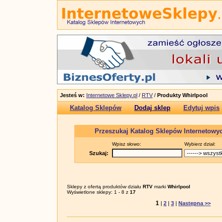
Jesteś w:
Internetowe Sklepy.pl
/
RTV
/
Produkty Whirlpool
Katalog Sklepów
Dodaj sklep
Edytuj wpis
Przeszukaj Katalog Sklepów Internetowy
Wpisz słowo:
Wybierz dział:
Szukaj:
Sklepy z ofertą produktów działu
RTV
marki
Whirlpool
Wyświetlone sklepy: 1 - 8 z
17
1
|
2
|
3
|
Następna >>