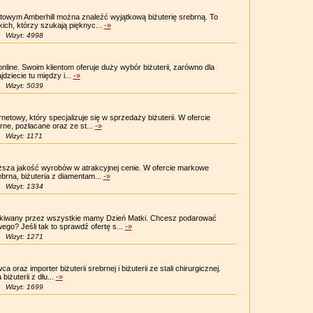
owym Amberhill można znaleźć wyjątkową biżuterię srebrną. To
kich, którzy szukają pięknyc...
-»
Wizyt: 4998
 online. Swoim klientom oferuje duży wybór biżuterii, zarówno dla
jdziecie tu między i...
-»
Wizyt: 5039
etowy, który specjalizuje się w sprzedaży biżuterii. W ofercie
ne, pozłacane oraz ze st...
-»
Wizyt: 1171
sza jakość wyrobów w atrakcyjnej cenie. W ofercie markowe
rebrna, biżuteria z diamentam...
-»
Wizyt: 1334
kiwany przez wszystkie mamy Dzień Matki. Chcesz podarować
go? Jeśli tak to sprawdź ofertę s...
-»
Wizyt: 1271
 oraz importer biżuterii srebrnej i biżuterii ze stali chirurgicznej.
iżuterii z dłu...
-»
Wizyt: 1699