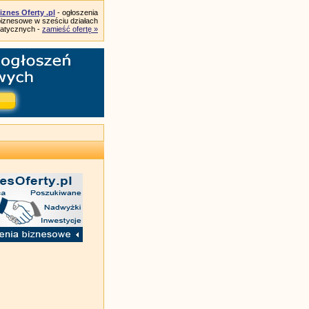
iznes Oferty .pl
- ogłoszenia
biznesowe w sześciu działach
atycznych -
zamieść ofertę »