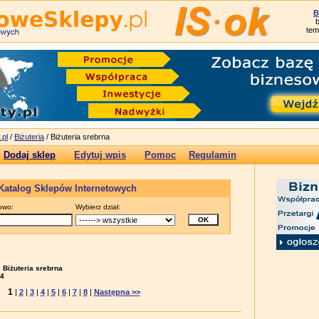
B
tem
.pl
/
Biżuteria
/ Biżuteria srebrna
Dodaj sklep
Edytuj wpis
Pomoc
Regulamin
Katalog Sklepów Internetowych
owo:
Wybierz dział:
:
Biżuteria srebrna
4
1
|
2
|
3
|
4
|
5
|
6
|
7
|
8
|
Następna >>