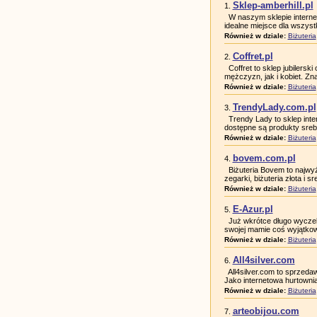
Sklep-amberhill.pl
1.
W naszym sklepie internet
idealne miejsce dla wszyst
Również w dziale:
Biżuteria
Coffret.pl
2.
Coffret to sklep jubilerski
mężczyzn, jak i kobiet. Zna
Również w dziale:
Biżuteria
TrendyLady.com.pl
3.
Trendy Lady to sklep intern
dostępne są produkty srebr
Również w dziale:
Biżuteria
bovem.com.pl
4.
Biżuteria Bovem to najwyż
zegarki, biżuteria złota i s
Również w dziale:
Biżuteria
E-Azur.pl
5.
Już wkrótce długo wycze
swojej mamie coś wyjątkowe
Również w dziale:
Biżuteria
All4silver.com
6.
All4silver.com to sprzedawca
Jako internetowa hurtownia b
Również w dziale:
Biżuteria
arteobijou.com
7.