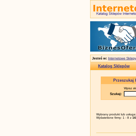
Jesteś w:
Internetowe Sklepy
Katalog Sklepów
Przeszukaj 
Wpisz sł
Szukaj:
Wybrany produkt lub usługa
Wyświetlone firmy: 1 - 8 z
16