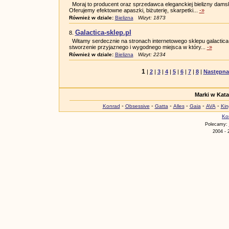
Moraj to producent oraz sprzedawca eleganckiej bielizny damski
Oferujemy efektowne apaszki, biżuterię, skarpetki...
-»
Również w dziale:
Bielizna
Wizyt: 1873
Galactica-sklep.pl
8.
Witamy serdecznie na stronach internetowego sklepu galactica
stworzenie przyjaznego i wygodnego miejsca w który...
-»
Również w dziale:
Bielizna
Wizyt: 2234
1
|
2
|
3
|
4
|
5
|
6
|
7
|
8
|
Następna
Marki w Kat
-
-
-
-
-
-
Konrad
Obsessive
Gatta
Alles
Gaia
AVA
Kin
Ko
Polecamy:
2004 - 