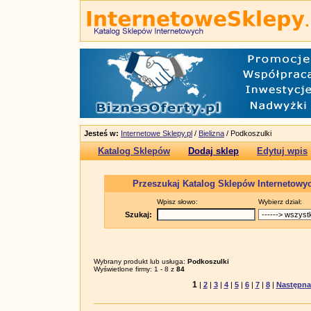
Jesteś w:
Internetowe Sklepy.pl
/
Bielizna
/ Podkoszulki
Katalog Sklepów
Dodaj sklep
Edytuj wpis
Przeszukaj Katalog Sklepów Internetowy
Wpisz słowo:
Wybierz dział:
Szukaj:
Wybrany produkt lub usługa:
Podkoszulki
Wyświetlone firmy: 1 - 8 z
84
1
|
2
|
3
|
4
|
5
|
6
|
7
|
8
|
Następna