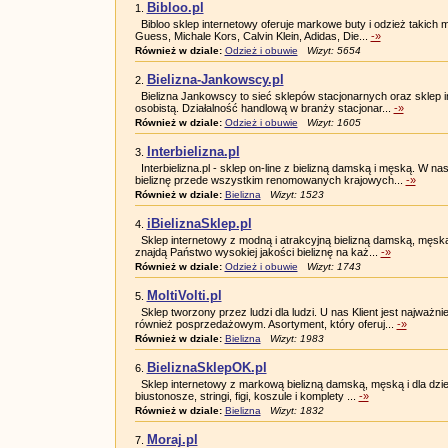
Bibloo.pl
1.
Bibloo sklep internetowy oferuje markowe buty i odzież takich 
Guess, Michale Kors, Calvin Klein, Adidas, Die...
-»
Również w dziale:
Odzież i obuwie
Wizyt: 5654
Bielizna-Jankowscy.pl
2.
Bielizna Jankowscy to sieć sklepów stacjonarnych oraz sklep in
osobistą. Działalność handlową w branży stacjonar...
-»
Również w dziale:
Odzież i obuwie
Wizyt: 1605
Interbielizna.pl
3.
Interbielizna.pl - sklep on-line z bielizną damską i męską. W na
bieliznę przede wszystkim renomowanych krajowych...
-»
Również w dziale:
Bielizna
Wizyt: 1523
iBieliznaSklep.pl
4.
Sklep internetowy z modną i atrakcyjną bielizną damską, męską 
znajdą Państwo wysokiej jakości bieliznę na każ...
-»
Również w dziale:
Odzież i obuwie
Wizyt: 1743
MoltiVolti.pl
5.
Sklep tworzony przez ludzi dla ludzi. U nas Klient jest najważni
również posprzedażowym. Asortyment, który oferuj...
-»
Również w dziale:
Bielizna
Wizyt: 1983
BieliznaSklepOK.pl
6.
Sklep internetowy z markową bielizną damską, męską i dla dzie
biustonosze, stringi, figi, koszule i komplety ...
-»
Również w dziale:
Bielizna
Wizyt: 1832
Moraj.pl
7.