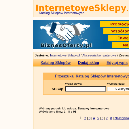
Jesteś w:
Internetowe Sklepy.pl
/
Akcesoria komputerowe
/ Zesta
Katalog Sklepów
Dodaj sklep
Edytuj wpis
Przeszukaj Katalog Sklepów Internetowy
Wpisz słowo:
Wybierz dział:
Szukaj:
Wybrany produkt lub usługa:
Zestawy komputerowe
Wyświetlone firmy: 1 - 8 z
98
1
|
2
|
3
|
4
|
5
|
6
|
7
|
8
|
Następna