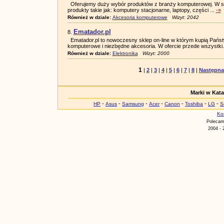
Oferujemy duży wybór produktów z branży komputerowej. W sw
produkty takie jak: komputery stacjonarne, laptopy, części ...
-»
Również w dziale:
Akcesoria komputerowe
Wizyt: 2042
Ematador.pl
8.
Ematador.pl to nowoczesny sklep on-line w którym kupią Pańs
komputerowe i niezbędne akcesoria. W ofercie przede wszystki.
Również w dziale:
Elektronika
Wizyt: 2000
1
|
2
|
3
|
4
|
5
|
6
|
7
|
8
|
Następna
Marki w Kat
-
-
-
-
-
-
-
HP
Asus
Samsung
Acer
Canon
Toshiba
LG
S
Ko
Poleca
2004 - 