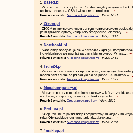
Baseg.pl
1.
W naszej ofercie znajdziecie Państwo między innymi drukarki, l
telefony, akcesoria GSM i wiele innych produktó...
-»
Również w dziale:
Akcesoria komputerowe
Wizyt: 5661
Zikom.pl
2.
ZIKOM to internetowy outlet sprzętu komputerowego posiadaj
pełni sprawne laptopy, komputery stacjonarne i elementy...
-»
Również w dziale:
Akcesoria komputerowe
Wizyt: 1379
Notebooki.pl
3.
Nasz sklep specjalizuje się w sprzedaży sprzętu komputerowego
indywidualnego ale również partnera biznesowego. W nasz...
-»
Również w dziale:
Akcesoria komputerowe
Wizyt: 1413
Fidis24.pl
4.
Zapraszam do nowego sklepu na rynku, mamy wysokie ambicje
można nam zaufać co przełożyło się na ponad 100 klientów w...
Również w dziale:
Akcesoria komputerowe
Wizyt: 1699
Megakomputery.pl
5.
Megakomputery.pl to sklep komputerowy w którym znajdziesz t
notebooki, komputery, monitory, drukarki, dyski tw...
-»
Również w dziale:
Oprogramowanie i gry
Wizyt: 1822
ProLine.pl
6.
Sklep ProLine to polski sklep komputerowy, działający na kr
roku. Oferta sklepu jest nieustanie aktualizowana,...
-»
Również w dziale:
Akcesoria komputerowe
Wizyt: 2075
4msklep.pl
7.