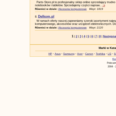
Parts-Store.pl to profesjonalny sklep online sprzedający trudn
notebooków i tabletów. Sprzedajemy części napraw...
-»
Również w dziale:
Akcesoria komputerowe
Wizyt: 1819
Delkom.pl
8.
W ramach oferty naszej zapewniamy szeroki asortyment najwyż
komputerowego, akcesoriów oraz urządzeń elektronicznych. Do
Również w dziale:
Akcesoria komputerowe
Wizyt: 2120
1
|
2
|
3
|
4
|
5
|
6
|
7
|
8
|
Następna
Marki w Kat
-
-
-
-
-
-
-
HP
Asus
Samsung
Acer
Canon
Toshiba
LG
S
Ko
Poleca
2004 - 