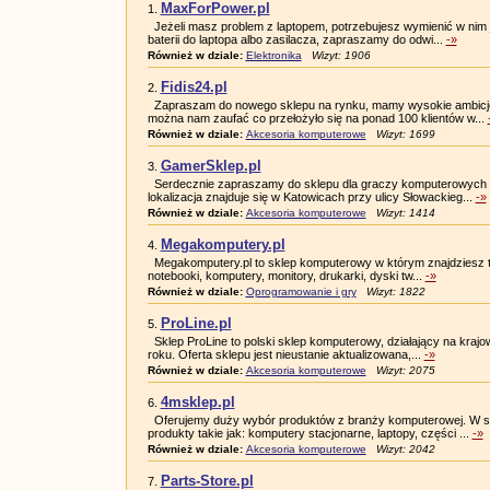
MaxForPower.pl
1.
Jeżeli masz problem z laptopem, potrzebujesz wymienić w nim
baterii do laptopa albo zasilacza, zapraszamy do odwi...
-»
Również w dziale:
Elektronika
Wizyt: 1906
Fidis24.pl
2.
Zapraszam do nowego sklepu na rynku, mamy wysokie ambicje
można nam zaufać co przełożyło się na ponad 100 klientów w...
Również w dziale:
Akcesoria komputerowe
Wizyt: 1699
GamerSklep.pl
3.
Serdecznie zapraszamy do sklepu dla graczy komputerowych 
lokalizacja znajduje się w Katowicach przy ulicy Słowackieg...
-»
Również w dziale:
Akcesoria komputerowe
Wizyt: 1414
Megakomputery.pl
4.
Megakomputery.pl to sklep komputerowy w którym znajdziesz t
notebooki, komputery, monitory, drukarki, dyski tw...
-»
Również w dziale:
Oprogramowanie i gry
Wizyt: 1822
ProLine.pl
5.
Sklep ProLine to polski sklep komputerowy, działający na kr
roku. Oferta sklepu jest nieustanie aktualizowana,...
-»
Również w dziale:
Akcesoria komputerowe
Wizyt: 2075
4msklep.pl
6.
Oferujemy duży wybór produktów z branży komputerowej. W sw
produkty takie jak: komputery stacjonarne, laptopy, części ...
-»
Również w dziale:
Akcesoria komputerowe
Wizyt: 2042
Parts-Store.pl
7.