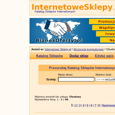
Jesteś w:
Internetowe Sklepy.pl
/
Akcesoria komputerowe
/ Obudo
Katalog Sklepów
Dodaj sklep
Edytuj wpis
Przeszukaj Katalog Sklepów Internetowy
Wpisz słowo:
Wybierz dział:
Szukaj:
Wybrany produkt lub usługa:
Obudowy
Wyświetlone firmy: 1 - 8 z
98
1
|
2
|
3
|
4
|
5
|
6
|
7
|
8
|
Następna