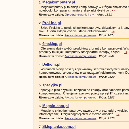
Megakomputery.pl
1.
Megakomputery.pl to sklep komputerowy w którym znajdziesz t
notebooki, komputery, monitory, drukarki, dyski tw...
-»
Również w dziale:
Oprogramowanie i gry
Wizyt: 1821
ProLine.pl
2.
Sklep ProLine to polski sklep komputerowy, działający na kr
roku. Oferta sklepu jest nieustanie aktualizowana,...
-»
Również w dziale:
Akcesoria komputerowe
Wizyt: 2074
4msklep.pl
3.
Oferujemy duży wybór produktów z branży komputerowej. W sw
produkty takie jak: komputery stacjonarne, laptopy, części ...
-»
Również w dziale:
Akcesoria komputerowe
Wizyt: 2041
Delkom.pl
4.
W ramach oferty naszej zapewniamy szeroki asortyment najwyż
komputerowego, akcesoriów oraz urządzeń elektronicznych. Do
Również w dziale:
Akcesoria komputerowe
Wizyt: 2120
spacyjka.pl
5.
spacyjka.pl to szybkie i bezpieczne zakupy oraz fachowa pom
komputerowego. Oferujemy szeroko pojęty sprzęt IT, części, m.
Również w dziale:
Akcesoria komputerowe
Wizyt: 2286
Megalo.com.pl
6.
Megalo to sklep komputerowy stworzony przez ludzi z wielole
informatycznej. Dzięki bogatej ofercie można odnaleź...
-»
Również w dziale:
Akcesoria komputerowe
Wizyt: 2270
Sklep.anko.com.pl
7.