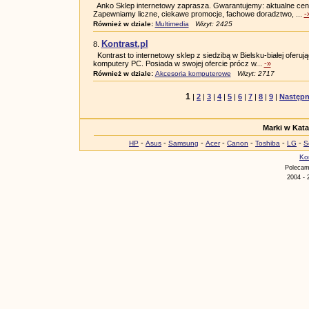
Anko Sklep internetowy zaprasza. Gwarantujemy: aktualne ceny
Zapewniamy liczne, ciekawe promocje, fachowe doradztwo, ...
-
Również w dziale:
Multimedia
Wizyt: 2425
Kontrast.pl
8.
Kontrast to internetowy sklep z siedzibą w Bielsku-białej oferuj
komputery PC. Posiada w swojej ofercie prócz w...
-»
Również w dziale:
Akcesoria komputerowe
Wizyt: 2717
1
|
2
|
3
|
4
|
5
|
6
|
7
|
8
|
9
|
Następn
Marki w Kat
-
-
-
-
-
-
-
HP
Asus
Samsung
Acer
Canon
Toshiba
LG
S
Ko
Poleca
2004 - 