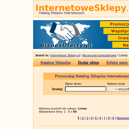
Jesteś w:
Internetowe Sklepy.pl
/
Akcesoria komputerowe
/ Listwy
Katalog Sklepów
Dodaj sklep
Edytuj wpis
Przeszukaj Katalog Sklepów Internetowy
Wpisz słowo:
Wybierz dział:
Szukaj:
Wybrany produkt lub usługa:
Listwy
Wyświetlone firmy: 1 - 8 z
68
1
|
2
|
3
|
4
|
5
|
6
|
7
|
8
|
9
|
Następn