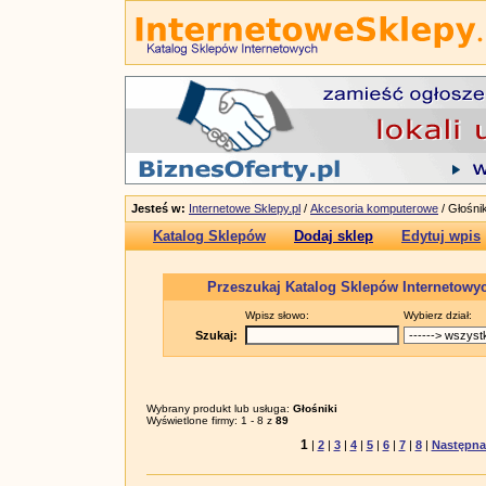
Jesteś w:
Internetowe Sklepy.pl
/
Akcesoria komputerowe
/ Głośnik
Katalog Sklepów
Dodaj sklep
Edytuj wpis
Przeszukaj Katalog Sklepów Internetowy
Wpisz słowo:
Wybierz dział:
Szukaj:
Wybrany produkt lub usługa:
Głośniki
Wyświetlone firmy: 1 - 8 z
89
1
|
2
|
3
|
4
|
5
|
6
|
7
|
8
|
Następna