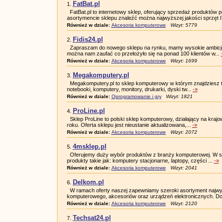
FatBat.pl
1.
FatBat.pl to internetowy sklep, oferujący sprzedaż produktó
asortymencie sklepu znaleźć można najwyższej jakości sprzęt I
Również w dziale:
Akcesoria komputerowe
Wizyt: 5779
Fidis24.pl
2.
Zapraszam do nowego sklepu na rynku, mamy wysokie ambicje
można nam zaufać co przełożyło się na ponad 100 klientów w...
Również w dziale:
Akcesoria komputerowe
Wizyt: 1699
Megakomputery.pl
3.
Megakomputery.pl to sklep komputerowy w którym znajdziesz t
notebooki, komputery, monitory, drukarki, dyski tw...
-»
Również w dziale:
Oprogramowanie i gry
Wizyt: 1821
ProLine.pl
4.
Sklep ProLine to polski sklep komputerowy, działający na kr
roku. Oferta sklepu jest nieustanie aktualizowana,...
-»
Również w dziale:
Akcesoria komputerowe
Wizyt: 2072
4msklep.pl
5.
Oferujemy duży wybór produktów z branży komputerowej. W sw
produkty takie jak: komputery stacjonarne, laptopy, części ...
-»
Również w dziale:
Akcesoria komputerowe
Wizyt: 2041
Delkom.pl
6.
W ramach oferty naszej zapewniamy szeroki asortyment najwyż
komputerowego, akcesoriów oraz urządzeń elektronicznych. Do
Również w dziale:
Akcesoria komputerowe
Wizyt: 2120
Techsat24.pl
7.