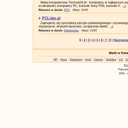
Sklep komputerowy Techsat24.pl - komputery w najlepszym wyd
to:ultrabooki, komputery PC, konsole Sony PS3, konsole X...
-»
Również w dziale:
RTV
Wizyt: 2635
PCLider.pl
8.
Zajmujemy się sprzedażą sprzętu poleasingowego i używanego. 
stacjonarne, drukarki laserowe, urządzenia wielof...
-»
Również w dziale:
Elektronika
Wizyt: 2345
1
|
2
|
3
|
4
|
5
|
6
|
7
|
8
|
Następna
Marki w Kat
-
-
-
-
-
-
-
HP
Asus
Samsung
Acer
Canon
Toshiba
LG
S
Ko
Poleca
2004 - 